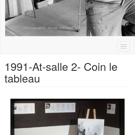
Toggl
naviga
1991-At-salle 2- Coin le
tableau