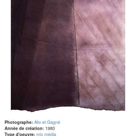
Photographe:
Alix et Gagné
Année de création:
1980
Type d'oeuvre:
mix média