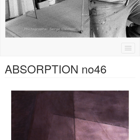
Toggl
naviga
ABSORPTION no46