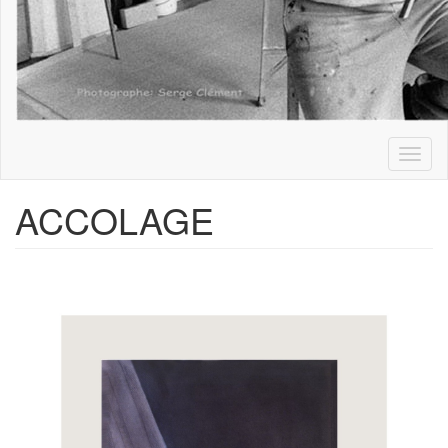
Toggl
naviga
ACCOLAGE