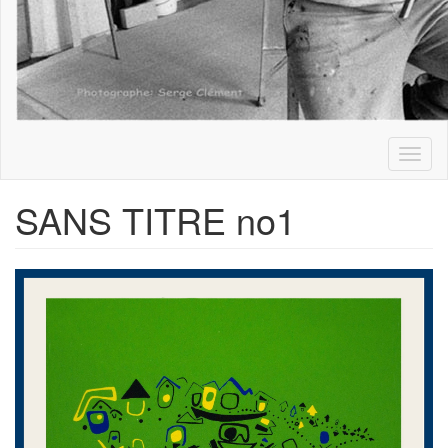
Toggl
naviga
SANS TITRE no1