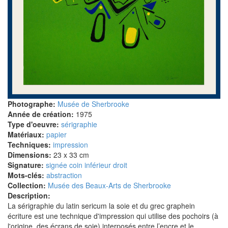
Photographe:
Musée de Sherbrooke
Année de création:
1975
Type d'oeuvre:
sérigraphie
Matériaux:
papier
Techniques:
impression
Dimensions:
23 x 33 cm
Signature:
signée coin inférieur droit
Mots-clés:
abstraction
Collection:
Musée des Beaux-Arts de Sherbrooke
Description:
La sérigraphie du latin sericum la soie et du grec graphein
écriture est une technique d'impression qui utilise des pochoirs (à
l'origine, des écrans de soie) interposés entre l’encre et le