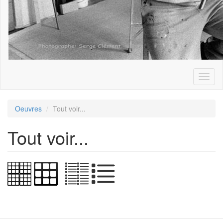
Toggl
naviga
Oeuvres
Tout voir...
Tout voir...