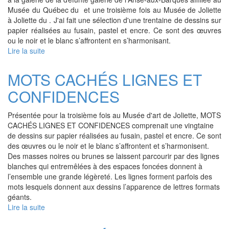
Musée du Québec du et une troisième fois au Musée de Joliette
à Joliette du . J'ai fait une sélection d'une trentaine de dessins sur
papier réalisées au fusain, pastel et encre. Ce sont des œuvres
ou le noir et le blanc s’affrontent en s’harmonisant.
Lire la suite
de
MOTS
CACHÉS
MOTS CACHÉS LIGNES ET
LIGNES
CONFIDENCES
ET
CONFIDENCES
Présentée pour la troisième fois au Musée d'art de Joliette, MOTS
CACHÉS LIGNES ET CONFIDENCES comprenait une vingtaine
de dessins sur papier réalisées au fusain, pastel et encre. Ce sont
des œuvres ou le noir et le blanc s’affrontent et s’harmonisent.
Des masses noires ou brunes se laissent parcourir par des lignes
blanches qui entremêlées à des espaces foncées donnent à
l’ensemble une grande légèreté. Les lignes forment parfois des
mots lesquels donnent aux dessins l’apparence de lettres formats
géants.
Lire la suite
de
MOTS
CACHÉS