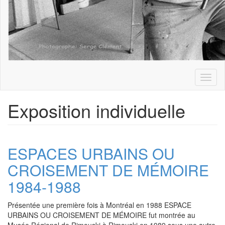
Toggl
naviga
Exposition individuelle
ESPACES URBAINS OU
CROISEMENT DE MÉMOIRE
1984-1988
Présentée une première fois à Montréal en 1988 ESPACE
URBAINS OU CROISEMENT DE MÉMOIRE fut montrée au