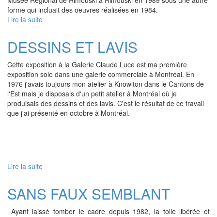
Musée Régional de Rimouski à Rimouski en 1989 sous une autre
forme qui incluait des oeuvres réalisées en 1984.
Lire la suite
de
ESPACES
URBAINS
DESSINS ET LAVIS
OU
CROISEMENT
Cette exposition à la Galerie Claude Luce est ma première
DE
exposition solo dans une galerie commerciale à Montréal. En
MÉMOIRE
1976 j'avais toujours mon atelier à Knowlton dans le Cantons de
1984-
l'Est mais je disposais d'un petit atelier à Montréal où je
1988
produisais des dessins et des lavis. C'est le résultat de ce travail
que j'ai présenté en octobre à Montréal.
Lire la suite
de
DESSINS
ET
SANS FAUX SEMBLANT
LAVIS
Ayant laissé tomber le cadre depuis 1982, la toile libérée et