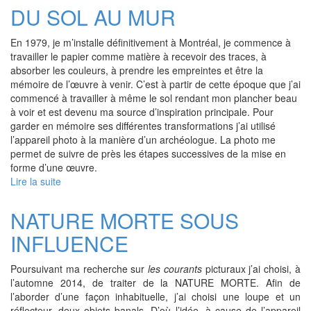
DU SOL AU MUR
En 1979, je m’installe définitivement à Montréal, je commence à
travailler le papier comme matière à recevoir des traces, à
absorber les couleurs, à prendre les empreintes et être la
mémoire de l’œuvre à venir. C’est à partir de cette époque que j’ai
commencé à travailler à même le sol rendant mon plancher beau
à voir et est devenu ma source d’inspiration principale. Pour
garder en mémoire ses différentes transformations j’ai utilisé
l’appareil photo à la manière d’un archéologue. La photo me
permet de suivre de près les étapes successives de la mise en
forme d’une œuvre.
Lire la suite
de
DU
SOL
NATURE MORTE SOUS
AU
INFLUENCE
MUR
Poursuivant ma recherche sur
les courants
picturaux j’ai choisi, à
l’automne 2014, de traiter de la NATURE MORTE. Afin de
l’aborder d’une façon inhabituelle, j’ai choisi une loupe et un
réflecteur, deux objets banals. D’où l’idée, à cause de l’appareil