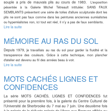
souple a pris de mauvais plis au cours de 1983.
L'exposition
pésentée à la Galerie Michel Tétreault intitulée: SANS FAUX
SEMBLANTS présentent une série de toiles d'allure sculpturale dont les
plis ne sont pas faux
comme dans les peintures anciennes surréalistes
ou hyperréalistes non, ici tout est réel, il n’y a pas de faux semblants.
Lire la suite
de
SANS
FAUX
MÉMOIRE AU RAS DU SOL
SEMBLANT
Depuis 1979, j
e travaillais au ras du sol pour garder la fluidité et la
transparence des couleurs
. Grâce à cette technique, mon plancher
d'atelier est devenu
au fil des années
beau à voir.
Lire la suite
de
MÉMOIRE
AU
MOTS CACHÉS LIGNES ET
RAS
CONFIDENCES
DU
SOL
La série MOTS CACHÉS, LIGNES ET CONFIDENCES fut
présenté pour la première fois, à la galerie du Centre Culturel de
l'Université de Sherbrooke du 7 mai au 7 juin. Une deuxième fois
à la galerie de la défunte galerie de l'Anse-aux-Barques affiliée au