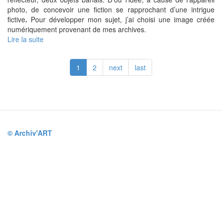
photo, de concevoir une fiction se rapprochant d’une intrigue
fictive
.
Pour développer mon sujet, j’ai choisi une image créée
numériquement provenant de mes archives.
Lire la suite
de
NATURE
MORTE
1
2
next
last
SOUS
INFLUENCE
© Archiv'ART