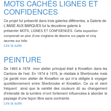
MOTS CACHÉS LIGNES ET
LIGNES
CONFIDENCES
ET
CONFIDENCES
Ce projet fut présenté dans trois galeries différentes, a Galerie de
L'ANSE AUX BARQUES fut la deuxième galerie à
présenter
MOTS, LIGNES ET CONFIDENCES.
Cette exposition
comprenait en plus d’une vingtaine de dessins sur papier et cinq
œuvres sur toile.
Lire la suite
de
MOTS
CACHÉS
PEINTURE
LIGNES
ET
De 1963 à 1978 mon atelier principal était à Knowlton dans les
CONFIDENCES
Cantons de l'est. En 1974 à 1976, je résidais à Sherbrooke mais
j'ai gardé mon atelier de Knowlton ce qui m'a obligée à voyager
quotidiennement entre Sherbrooke et Knowlton. Ce va et vient
fréquent ainsi que la variété des couleurs dû au changement
d'intensité de la lumière m'ont fortement influencées à aborder le
paysage d'une façon libre sans contrainte.
Lire la suite
de
PEINTURE