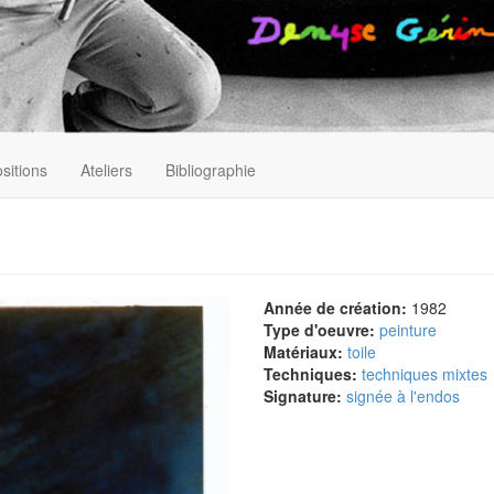
sitions
Ateliers
Bibliographie
Année de création:
1982
Type d'oeuvre:
peinture
Matériaux:
toile
Techniques:
techniques mixtes
Signature:
signée à l'endos