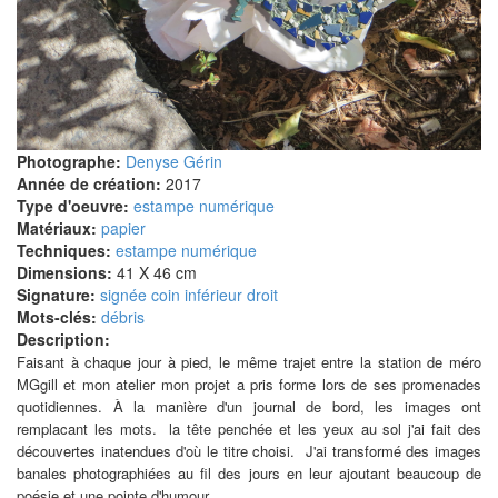
Photographe:
Denyse Gérin
Année de création:
2017
Type d'oeuvre:
estampe numérique
Matériaux:
papier
Techniques:
estampe numérique
Dimensions:
41 X 46 cm
Signature:
signée coin inférieur droit
Mots-clés:
débris
Description:
Faisant à chaque jour à pied, le même trajet entre la station de méro
MGgill et mon atelier mon projet a pris forme lors de ses promenades
quotidiennes.
À la manière d'un journal de bord, les images ont
remplacant les mots. la tête penchée et les yeux au sol j'ai fait des
découvertes inatendues d'où le titre choisi.
J'ai transformé des images
banales photographiées au fil des jours en leur ajoutant beaucoup de
poésie et une pointe d'humour.