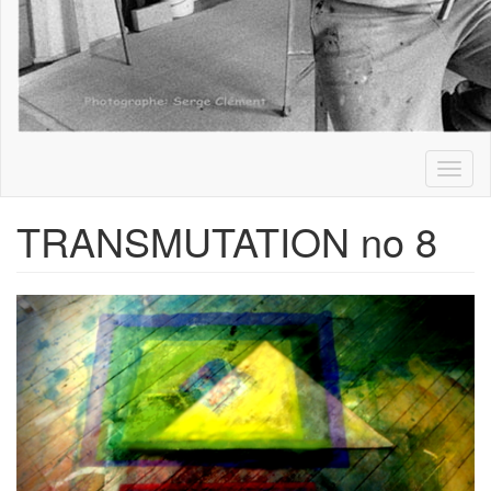
Toggl
naviga
TRANSMUTATION no 8