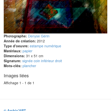
Photographe:
Denyse Gérin
Année de création:
2012
Type d'oeuvre:
estampe numérique
Matériaux:
papier
Dimensions:
31 x 51 cm
Signature:
signée coin inférieur droit
Mots-clés:
plancher
Images liées
Affichage 1 - 1 de 1
© Archiv'ART