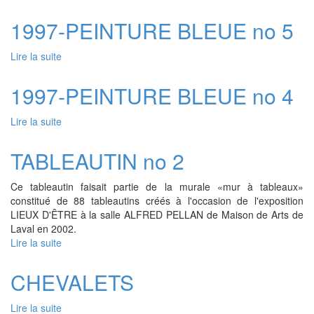
PEINTURE
BLEUE
1997-PEINTURE BLEUE no 5
no6
Lire la suite
de
1997-
PEINTURE
1997-PEINTURE BLEUE no 4
BLEUE
no
Lire la suite
de
5
1997-
PEINTURE
TABLEAUTIN no 2
BLEUE
no
Ce tableautin faisait partie de la murale «mur à tableaux»
4
constitué de 88 tableautins créés à l'occasion de l'exposition
LIEUX D'ÊTRE à la salle ALFRED PELLAN de Maison de Arts de
Laval en 2002.
Lire la suite
de
TABLEAUTIN
no
CHEVALETS
2
Lire la suite
de