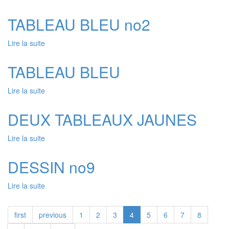
CHEVALETS
TABLEAU BLEU no2
Lire la suite
de
TABLEAU
BLEU
TABLEAU BLEU
no2
Lire la suite
de
TABLEAU
BLEU
DEUX TABLEAUX JAUNES
Lire la suite
de
DEUX
TABLEAUX
DESSIN no9
JAUNES
Lire la suite
de
DESSIN
no9
first
previous
1
2
3
4
5
6
7
8