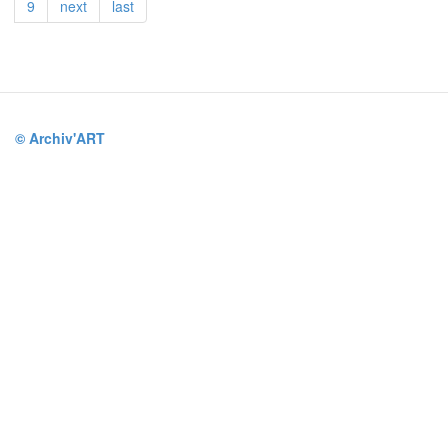
9
next
last
© Archiv'ART