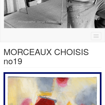
Toggl
naviga
MORCEAUX CHOISIS
no19