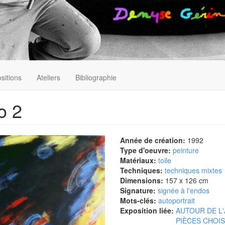
sitions
Ateliers
Bibliographie
o 2
Année de création:
1992
Type d'oeuvre:
peinture
Matériaux:
toile
Techniques:
techniques mixtes
Dimensions:
157 x 126 cm
Signature:
signée à l'endos
Mots-clés:
autoportrait
Exposition liée:
AUTOUR DE L'AU
PIÈCES CHOIS