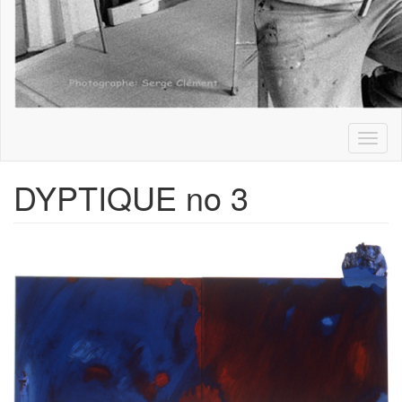
Toggl
naviga
DYPTIQUE no 3